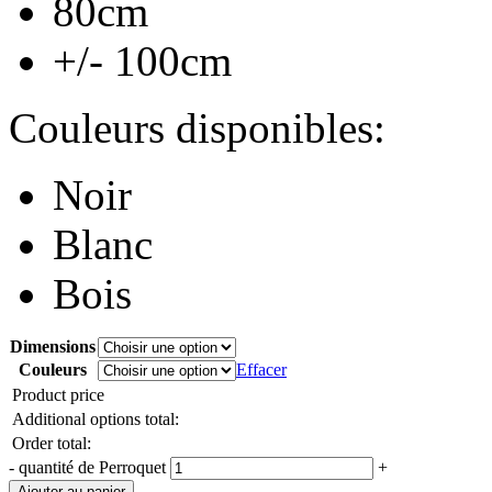
80cm
+/- 100cm
Couleurs disponibles:
Noir
Blanc
Bois
Dimensions
Couleurs
Effacer
Product price
Additional options total:
Order total:
-
quantité de Perroquet
+
Ajouter au panier